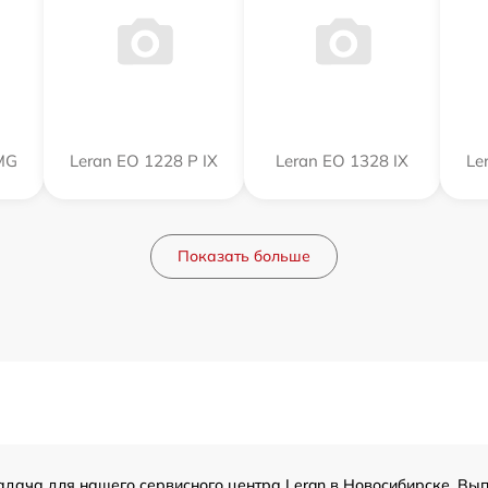
MG
Leran EO 1228 P IX
Leran EO 1328 IX
Le
Показать больше
адача для нашего сервисного центра Leran в Новосибирске. Вып