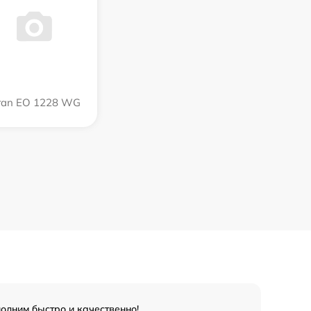
ran EO 1228 WG
олним быстро и качественно!