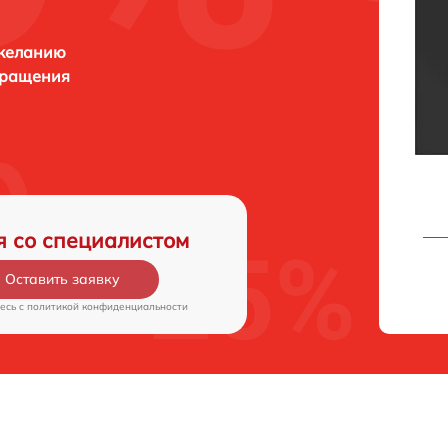
 желанию
бращения
я со специалистом
Оставить заявку
есь c
политикой конфиденциальности