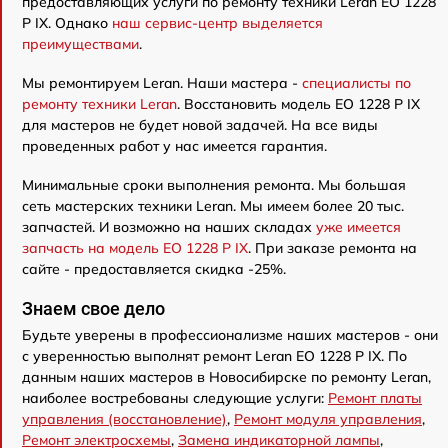
предоставляющих услуги по ремонту техники Leran EO 1228
P IX. Однако
наш сервис-центр выделяется
преимуществами
.
Мы ремонтируем Leran. Наши мастера -
специалисты по
ремонту техники Leran
. Восстановить модель EO 1228 P IX
для мастеров не будет новой задачей. На все виды
проведенных работ у нас имеется гарантия.
Минимальные сроки выполнения ремонта. Мы большая
сеть мастерских техники Leran. Мы имеем более 20 тыс.
запчастей. И возможно на наших складах
уже имеется
запчасть на модель EO 1228 P IX
. При заказе ремонта на
сайте - предоставляется скидка -25%.
Знаем свое дело
Будьте уверены в профессионализме наших мастеров - они
с уверенностью выполнят ремонт Leran EO 1228 P IX. По
данным наших мастеров в Новосибирске по ремонту Leran,
наиболее востребованы следующие услуги:
Ремонт платы
управления (восстановление)
,
Ремонт модуля управления
,
Ремонт электросхемы
,
Замена индикаторной лампы
,