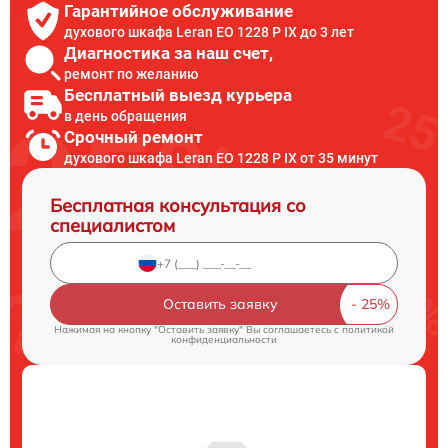
Гарантийное обслуживание
духового шкафа Leran EO 1228 P IX до 3 лет
Диагностика за наш счет,
ремонт по желанию
Бесплатный выезд курьера
в день обращения
Срочный ремонт
духового шкафа Leran EO 1228 P IX от 35 минут
Бесплатная консультация со
специалистом
Оставить заявку
Нажимая на кнопку "Оставить заявку" Вы соглашаетесь c
политикой
конфиденциальности