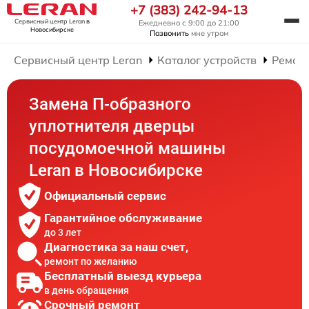
+7 (383) 242-94-13
Сервисный центр Leran
в
Ежедневно с 9:00 до 21:00
Новосибирске
Позвонить
мне утром
Сервисный центр Leran
Каталог устройств
Ремон
Замена П-образного
уплотнителя дверцы
посудомоечной машины
Leran в Новосибирске
Официальный сервис
Гарантийное обслуживание
до 3 лет
Диагностика за наш счет,
ремонт по желанию
Бесплатный выезд курьера
в день обращения
Срочный ремонт