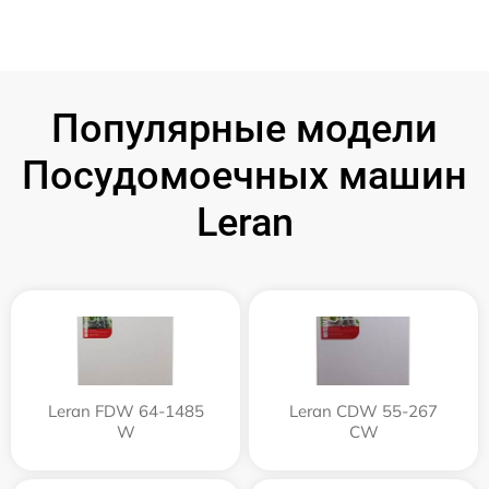
Популярные модели
Посудомоечных машин
Leran
Leran FDW 64-1485
Leran CDW 55-267
W
CW