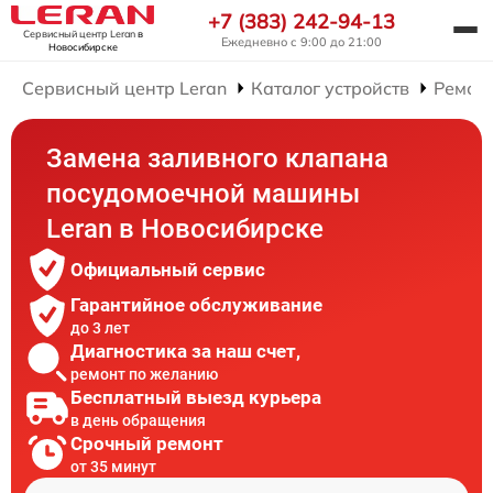
+7 (383) 242-94-13
Сервисный центр Leran
в
Ежедневно с 9:00 до 21:00
Новосибирске
Сервисный центр Leran
Каталог устройств
Ремон
Замена заливного клапана
посудомоечной машины
Leran в Новосибирске
Официальный сервис
Гарантийное обслуживание
до 3 лет
Диагностика за наш счет,
ремонт по желанию
Бесплатный выезд курьера
в день обращения
Срочный ремонт
от 35 минут