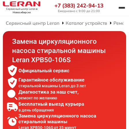
+7 (383) 242-94-13
Сервисный центр Leran
в
Ежедневно с 9:00 до 21:00
Новосибирске
Сервисный центр Leran
Каталог устройств
Ремон
Замена циркуляционного
насоса стиральной машины
Leran XPB50-106S
Официальный сервис
Гарантийное обслуживание
стиральной машины Leran до 3 лет
Диагностика за наш счет,
ремонт по желанию
Бесплатный выезд курьера
в день обращения
Замена циркуляционного насоса
стиральной машины
Leran XPB50-106S от 35 минут